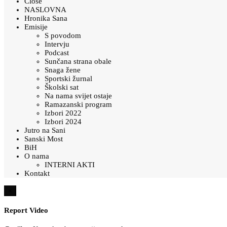
Close
NASLOVNA
Hronika Sana
Emisije
S povodom
Intervju
Podcast
Sunčana strana obale
Snaga žene
Sportski žurnal
Školski sat
Na nama svijet ostaje
Ramazanski program
Izbori 2022
Izbori 2024
Jutro na Sani
Sanski Most
BiH
O nama
INTERNI AKTI
Kontakt
×
Report Video