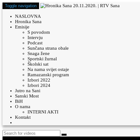
Toggle navigation
NASLOVNA
Hronika Sana
Emisije
S povodom
Intervju
Podcast
Sunčana strana obale
Snaga žene
Sportski žurnal
Školski sat
Na nama svijet ostaje
Ramazanski program
Izbori 2022
Izbori 2024
Jutro na Sani
Sanski Most
BiH
O nama
INTERNI AKTI
Kontakt