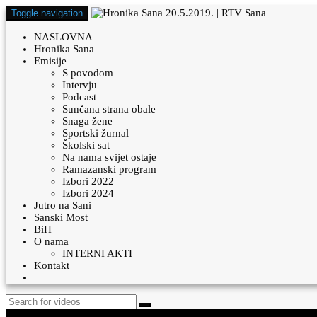
Toggle navigation
NASLOVNA
Hronika Sana
Emisije
S povodom
Intervju
Podcast
Sunčana strana obale
Snaga žene
Sportski žurnal
Školski sat
Na nama svijet ostaje
Ramazanski program
Izbori 2022
Izbori 2024
Jutro na Sani
Sanski Most
BiH
O nama
INTERNI AKTI
Kontakt