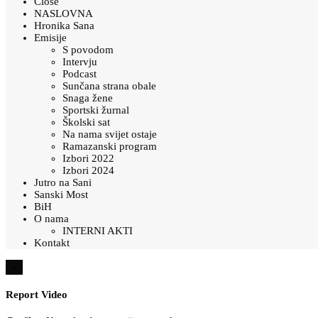
Close
NASLOVNA
Hronika Sana
Emisije
S povodom
Intervju
Podcast
Sunčana strana obale
Snaga žene
Sportski žurnal
Školski sat
Na nama svijet ostaje
Ramazanski program
Izbori 2022
Izbori 2024
Jutro na Sani
Sanski Most
BiH
O nama
INTERNI AKTI
Kontakt
×
Report Video