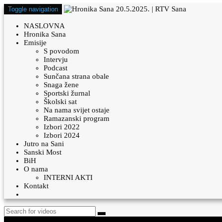
Toggle navigation
NASLOVNA
Hronika Sana
Emisije
S povodom
Intervju
Podcast
Sunčana strana obale
Snaga žene
Sportski žurnal
Školski sat
Na nama svijet ostaje
Ramazanski program
Izbori 2022
Izbori 2024
Jutro na Sani
Sanski Most
BiH
O nama
INTERNI AKTI
Kontakt