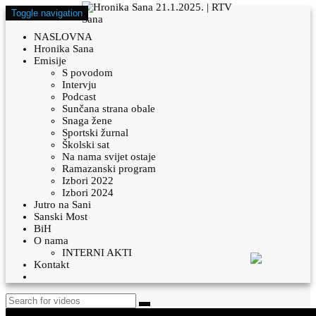
Toggle navigation
NASLOVNA
Hronika Sana
Emisije
S povodom
Intervju
Podcast
Sunčana strana obale
Snaga žene
Sportski žurnal
Školski sat
Na nama svijet ostaje
Ramazanski program
Izbori 2022
Izbori 2024
Jutro na Sani
Sanski Most
BiH
O nama
INTERNI AKTI
Kontakt