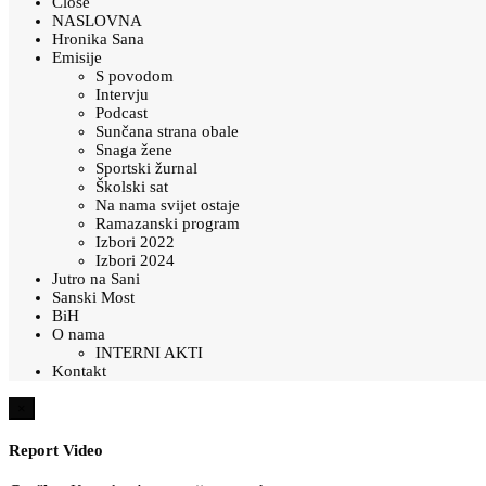
Close
NASLOVNA
Hronika Sana
Emisije
S povodom
Intervju
Podcast
Sunčana strana obale
Snaga žene
Sportski žurnal
Školski sat
Na nama svijet ostaje
Ramazanski program
Izbori 2022
Izbori 2024
Jutro na Sani
Sanski Most
BiH
O nama
INTERNI AKTI
Kontakt
×
Report Video