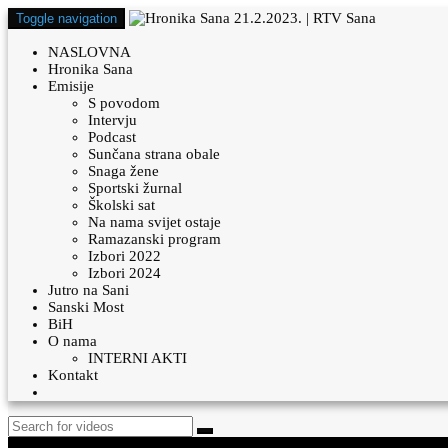
Toggle navigation
NASLOVNA
Hronika Sana
Emisije
S povodom
Intervju
Podcast
Sunčana strana obale
Snaga žene
Sportski žurnal
Školski sat
Na nama svijet ostaje
Ramazanski program
Izbori 2022
Izbori 2024
Jutro na Sani
Sanski Most
BiH
O nama
INTERNI AKTI
Kontakt