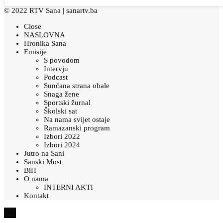
© 2022 RTV Sana |
sanartv.ba
Close
NASLOVNA
Hronika Sana
Emisije
S povodom
Intervju
Podcast
Sunčana strana obale
Snaga žene
Sportski žurnal
Školski sat
Na nama svijet ostaje
Ramazanski program
Izbori 2022
Izbori 2024
Jutro na Sani
Sanski Most
BiH
O nama
INTERNI AKTI
Kontakt
×