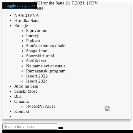
Toggle navigation
NASLOVNA
Hronika Sana
Emisije
S povodom
Intervju
Podcast
Sunčana strana obale
Snaga žene
Sportski žurnal
Školski sat
Na nama svijet ostaje
Ramazanski program
Izbori 2022
Izbori 2024
Jutro na Sani
Sanski Most
BiH
O nama
INTERNI AKTI
Kontakt