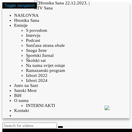
Toggle navigation
NASLOVNA
Hronika Sana
Emisije
S povodom
Intervju
Podcast
Sunčana strana obale
Snaga žene
Sportski žurnal
Školski sat
Na nama svijet ostaje
Ramazanski program
Izbori 2022
Izbori 2024
Jutro na Sani
Sanski Most
BiH
O nama
INTERNI AKTI
Kontakt