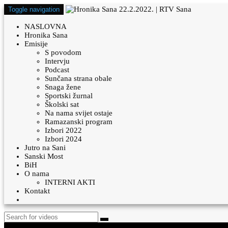
Toggle navigation
NASLOVNA
Hronika Sana
Emisije
S povodom
Intervju
Podcast
Sunčana strana obale
Snaga žene
Sportski žurnal
Školski sat
Na nama svijet ostaje
Ramazanski program
Izbori 2022
Izbori 2024
Jutro na Sani
Sanski Most
BiH
O nama
INTERNI AKTI
Kontakt