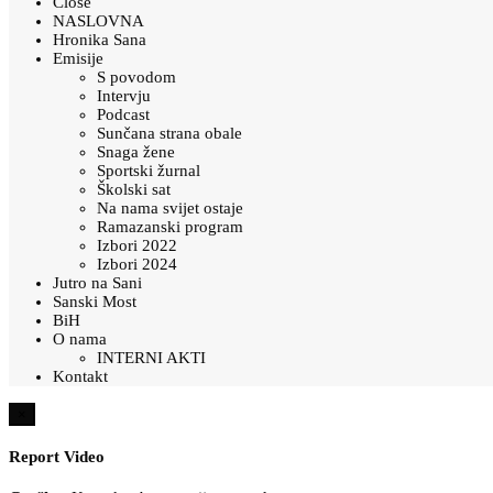
Close
NASLOVNA
Hronika Sana
Emisije
S povodom
Intervju
Podcast
Sunčana strana obale
Snaga žene
Sportski žurnal
Školski sat
Na nama svijet ostaje
Ramazanski program
Izbori 2022
Izbori 2024
Jutro na Sani
Sanski Most
BiH
O nama
INTERNI AKTI
Kontakt
×
Report Video