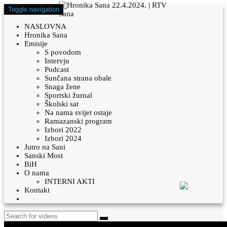
Toggle navigation
NASLOVNA
Hronika Sana
Emisije
S povodom
Intervju
Podcast
Sunčana strana obale
Snaga žene
Sportski žurnal
Školski sat
Na nama svijet ostaje
Ramazanski program
Izbori 2022
Izbori 2024
Jutro na Sani
Sanski Most
BiH
O nama
INTERNI AKTI
Kontakt