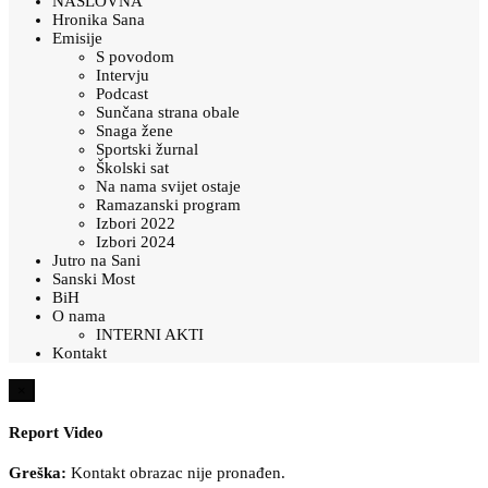
NASLOVNA
Hronika Sana
Emisije
S povodom
Intervju
Podcast
Sunčana strana obale
Snaga žene
Sportski žurnal
Školski sat
Na nama svijet ostaje
Ramazanski program
Izbori 2022
Izbori 2024
Jutro na Sani
Sanski Most
BiH
O nama
INTERNI AKTI
Kontakt
×
Report Video
Greška:
Kontakt obrazac nije pronađen.