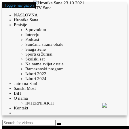
Toggle navigation
NASLOVNA
Hronika Sana
Emisije
S povodom
Intervju
Podcast
Sunčana strana obale
Snaga žene
Sportski žurnal
Školski sat
Na nama svijet ostaje
Ramazanski program
Izbori 2022
Izbori 2024
Jutro na Sani
Sanski Most
BiH
O nama
INTERNI AKTI
Kontakt