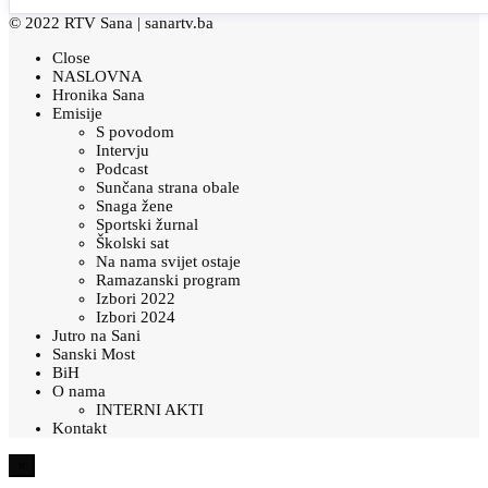
© 2022 RTV Sana |
sanartv.ba
Close
NASLOVNA
Hronika Sana
Emisije
S povodom
Intervju
Podcast
Sunčana strana obale
Snaga žene
Sportski žurnal
Školski sat
Na nama svijet ostaje
Ramazanski program
Izbori 2022
Izbori 2024
Jutro na Sani
Sanski Most
BiH
O nama
INTERNI AKTI
Kontakt
×