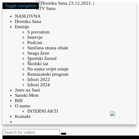
Toggle navigation
NASLOVNA
Hronika Sana
Emisije
S povodom
Intervju
Podcast
Sunčana strana obale
Snaga žene
Sportski žurnal
Školski sat
Na nama svijet ostaje
Ramazanski program
Izbori 2022
Izbori 2024
Jutro na Sani
Sanski Most
BiH
O nama
INTERNI AKTI
Kontakt