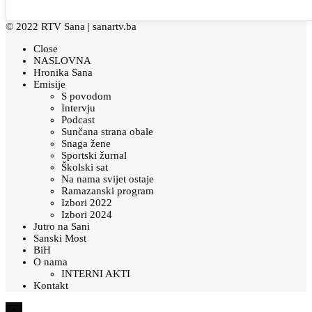
© 2022 RTV Sana |
sanartv.ba
Close
NASLOVNA
Hronika Sana
Emisije
S povodom
Intervju
Podcast
Sunčana strana obale
Snaga žene
Sportski žurnal
Školski sat
Na nama svijet ostaje
Ramazanski program
Izbori 2022
Izbori 2024
Jutro na Sani
Sanski Most
BiH
O nama
INTERNI AKTI
Kontakt
×