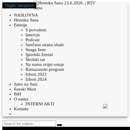
Toggle navigation
NASLOVNA
Hronika Sana
Emisije
S povodom
Intervju
Podcast
Sunčana strana obale
Snaga žene
Sportski žurnal
Školski sat
Na nama svijet ostaje
Ramazanski program
Izbori 2022
Izbori 2024
Jutro na Sani
Sanski Most
BiH
O nama
INTERNI AKTI
Kontakt