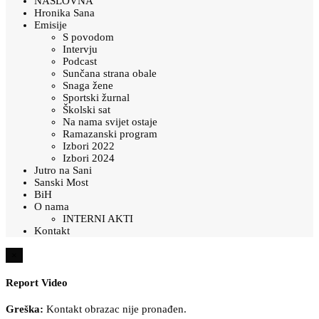
NASLOVNA
Hronika Sana
Emisije
S povodom
Intervju
Podcast
Sunčana strana obale
Snaga žene
Sportski žurnal
Školski sat
Na nama svijet ostaje
Ramazanski program
Izbori 2022
Izbori 2024
Jutro na Sani
Sanski Most
BiH
O nama
INTERNI AKTI
Kontakt
×
Report Video
Greška:
Kontakt obrazac nije pronađen.