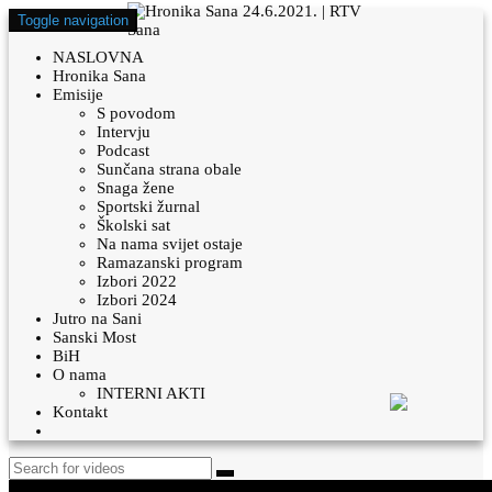
Toggle navigation
NASLOVNA
Hronika Sana
Emisije
S povodom
Intervju
Podcast
Sunčana strana obale
Snaga žene
Sportski žurnal
Školski sat
Na nama svijet ostaje
Ramazanski program
Izbori 2022
Izbori 2024
Jutro na Sani
Sanski Most
BiH
O nama
INTERNI AKTI
Kontakt