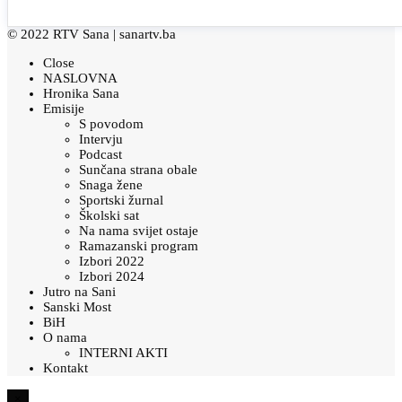
© 2022 RTV Sana |
sanartv.ba
Close
NASLOVNA
Hronika Sana
Emisije
S povodom
Intervju
Podcast
Sunčana strana obale
Snaga žene
Sportski žurnal
Školski sat
Na nama svijet ostaje
Ramazanski program
Izbori 2022
Izbori 2024
Jutro na Sani
Sanski Most
BiH
O nama
INTERNI AKTI
Kontakt
×