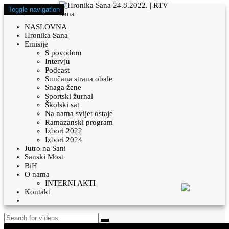
Toggle navigation
NASLOVNA
Hronika Sana
Emisije
S povodom
Intervju
Podcast
Sunčana strana obale
Snaga žene
Sportski žurnal
Školski sat
Na nama svijet ostaje
Ramazanski program
Izbori 2022
Izbori 2024
Jutro na Sani
Sanski Most
BiH
O nama
INTERNI AKTI
Kontakt