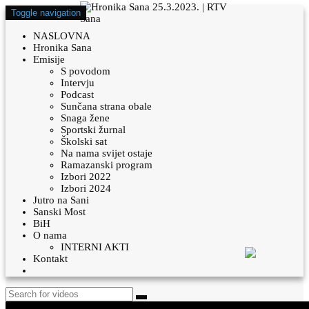
Toggle navigation
NASLOVNA
Hronika Sana
Emisije
S povodom
Intervju
Podcast
Sunčana strana obale
Snaga žene
Sportski žurnal
Školski sat
Na nama svijet ostaje
Ramazanski program
Izbori 2022
Izbori 2024
Jutro na Sani
Sanski Most
BiH
O nama
INTERNI AKTI
Kontakt