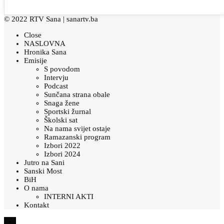
© 2022 RTV Sana |
sanartv.ba
Close
NASLOVNA
Hronika Sana
Emisije
S povodom
Intervju
Podcast
Sunčana strana obale
Snaga žene
Sportski žurnal
Školski sat
Na nama svijet ostaje
Ramazanski program
Izbori 2022
Izbori 2024
Jutro na Sani
Sanski Most
BiH
O nama
INTERNI AKTI
Kontakt
×