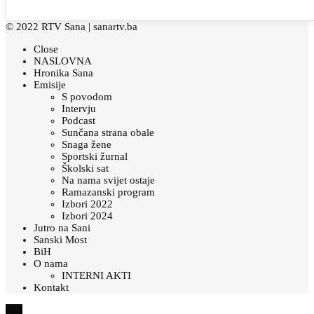
© 2022 RTV Sana |
sanartv.ba
Close
NASLOVNA
Hronika Sana
Emisije
S povodom
Intervju
Podcast
Sunčana strana obale
Snaga žene
Sportski žurnal
Školski sat
Na nama svijet ostaje
Ramazanski program
Izbori 2022
Izbori 2024
Jutro na Sani
Sanski Most
BiH
O nama
INTERNI AKTI
Kontakt
×