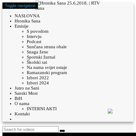
Toggle navigation
NASLOVNA
Hronika Sana
Emisije
S povodom
Intervju
Podcast
Sunčana strana obale
Snaga žene
Sportski žurnal
Školski sat
Na nama svijet ostaje
Ramazanski program
Izbori 2022
Izbori 2024
Jutro na Sani
Sanski Most
BiH
O nama
INTERNI AKTI
Kontakt