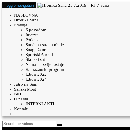
Toggle navigation
NASLOVNA
Hronika Sana
Emisije
S povodom
Intervju
Podcast
Sunčana strana obale
Snaga žene
Sportski žurnal
Školski sat
Na nama svijet ostaje
Ramazanski program
Izbori 2022
Izbori 2024
Jutro na Sani
Sanski Most
BiH
O nama
INTERNI AKTI
Kontakt