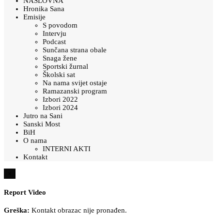
NASLOVNA
Hronika Sana
Emisije
S povodom
Intervju
Podcast
Sunčana strana obale
Snaga žene
Sportski žurnal
Školski sat
Na nama svijet ostaje
Ramazanski program
Izbori 2022
Izbori 2024
Jutro na Sani
Sanski Most
BiH
O nama
INTERNI AKTI
Kontakt
×
Report Video
Greška:
Kontakt obrazac nije pronađen.