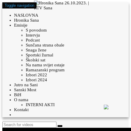
Toggle navigation
NASLOVNA
Hronika Sana
Emisije
S povodom
Intervju
Podcast
Sunčana strana obale
Snaga žene
Sportski žurnal
Školski sat
Na nama svijet ostaje
Ramazanski program
Izbori 2022
Izbori 2024
Jutro na Sani
Sanski Most
BiH
O nama
INTERNI AKTI
Kontakt