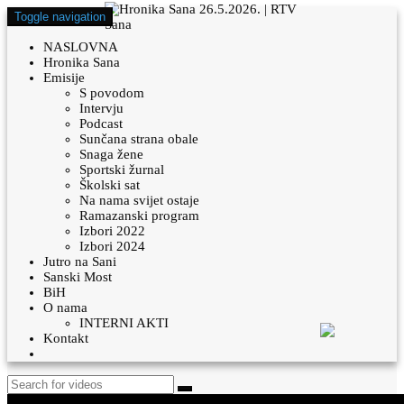
Toggle navigation
NASLOVNA
Hronika Sana
Emisije
S povodom
Intervju
Podcast
Sunčana strana obale
Snaga žene
Sportski žurnal
Školski sat
Na nama svijet ostaje
Ramazanski program
Izbori 2022
Izbori 2024
Jutro na Sani
Sanski Most
BiH
O nama
INTERNI AKTI
Kontakt