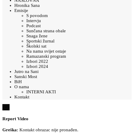
NASLOVNA
Hronika Sana
Emisije
S povodom
Intervju
Podcast
Sunčana strana obale
Snaga žene
Sportski žurnal
Školski sat
Na nama svijet ostaje
Ramazanski program
Izbori 2022
Izbori 2024
Jutro na Sani
Sanski Most
BiH
O nama
INTERNI AKTI
Kontakt
×
Report Video
Greška:
Kontakt obrazac nije pronađen.