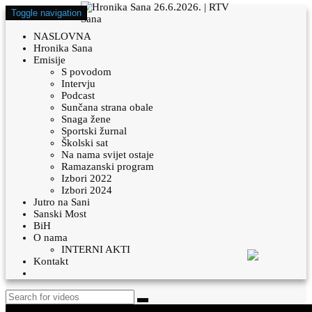
Toggle navigation
NASLOVNA
Hronika Sana
Emisije
S povodom
Intervju
Podcast
Sunčana strana obale
Snaga žene
Sportski žurnal
Školski sat
Na nama svijet ostaje
Ramazanski program
Izbori 2022
Izbori 2024
Jutro na Sani
Sanski Most
BiH
O nama
INTERNI AKTI
Kontakt