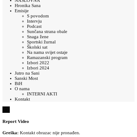
NASLOVNA
Hronika Sana
Emisije
S povodom
Intervju
Podcast
Sunčana strana obale
Snaga žene
Sportski žurnal
Školski sat
Na nama svijet ostaje
Ramazanski program
Izbori 2022
Izbori 2024
Jutro na Sani
Sanski Most
BiH
O nama
INTERNI AKTI
Kontakt
×
Report Video
Greška:
Kontakt obrazac nije pronađen.