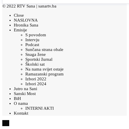
© 2022 RTV Sana |
sanartv.ba
Close
NASLOVNA
Hronika Sana
Emisije
S povodom
Intervju
Podcast
Sunčana strana obale
Snaga žene
Sportski žurnal
Školski sat
Na nama svijet ostaje
Ramazanski program
Izbori 2022
Izbori 2024
Jutro na Sani
Sanski Most
BiH
O nama
INTERNI AKTI
Kontakt
×