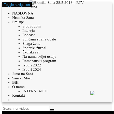
Toggle navigation
NASLOVNA
Hronika Sana
Emisije
S povodom
Intervju
Podcast
Sunčana strana obale
Snaga žene
Sportski žurnal
Školski sat
Na nama svijet ostaje
Ramazanski program
Izbori 2022
Izbori 2024
Jutro na Sani
Sanski Most
BiH
O nama
INTERNI AKTI
Kontakt