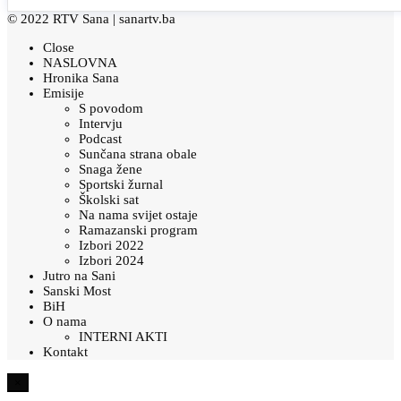
© 2022 RTV Sana |
sanartv.ba
Close
NASLOVNA
Hronika Sana
Emisije
S povodom
Intervju
Podcast
Sunčana strana obale
Snaga žene
Sportski žurnal
Školski sat
Na nama svijet ostaje
Ramazanski program
Izbori 2022
Izbori 2024
Jutro na Sani
Sanski Most
BiH
O nama
INTERNI AKTI
Kontakt
×