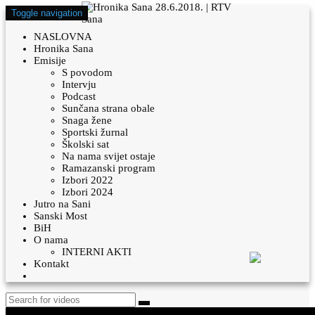
Toggle navigation
NASLOVNA
Hronika Sana
Emisije
S povodom
Intervju
Podcast
Sunčana strana obale
Snaga žene
Sportski žurnal
Školski sat
Na nama svijet ostaje
Ramazanski program
Izbori 2022
Izbori 2024
Jutro na Sani
Sanski Most
BiH
O nama
INTERNI AKTI
Kontakt