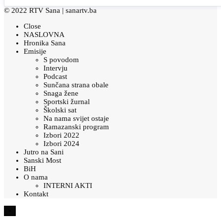
© 2022 RTV Sana |
sanartv.ba
Close
NASLOVNA
Hronika Sana
Emisije
S povodom
Intervju
Podcast
Sunčana strana obale
Snaga žene
Sportski žurnal
Školski sat
Na nama svijet ostaje
Ramazanski program
Izbori 2022
Izbori 2024
Jutro na Sani
Sanski Most
BiH
O nama
INTERNI AKTI
Kontakt
×