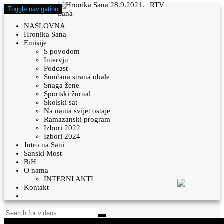
Toggle navigation
NASLOVNA
Hronika Sana
Emisije
S povodom
Intervju
Podcast
Sunčana strana obale
Snaga žene
Sportski žurnal
Školski sat
Na nama svijet ostaje
Ramazanski program
Izbori 2022
Izbori 2024
Jutro na Sani
Sanski Most
BiH
O nama
INTERNI AKTI
Kontakt