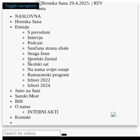
Toggle navigation
NASLOVNA
Hronika Sana
Emisije
S povodom
Intervju
Podcast
Sunčana strana obale
Snaga žene
Sportski žurnal
Školski sat
Na nama svijet ostaje
Ramazanski program
Izbori 2022
Izbori 2024
Jutro na Sani
Sanski Most
BiH
O nama
INTERNI AKTI
Kontakt