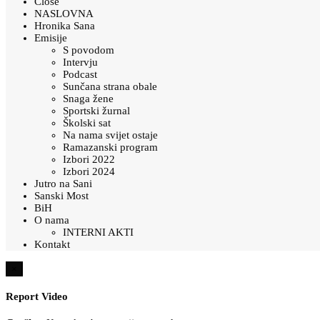
Close
NASLOVNA
Hronika Sana
Emisije
S povodom
Intervju
Podcast
Sunčana strana obale
Snaga žene
Sportski žurnal
Školski sat
Na nama svijet ostaje
Ramazanski program
Izbori 2022
Izbori 2024
Jutro na Sani
Sanski Most
BiH
O nama
INTERNI AKTI
Kontakt
×
Report Video