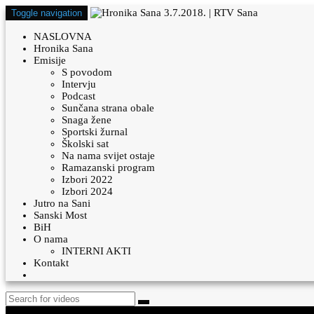
Toggle navigation
NASLOVNA
Hronika Sana
Emisije
S povodom
Intervju
Podcast
Sunčana strana obale
Snaga žene
Sportski žurnal
Školski sat
Na nama svijet ostaje
Ramazanski program
Izbori 2022
Izbori 2024
Jutro na Sani
Sanski Most
BiH
O nama
INTERNI AKTI
Kontakt