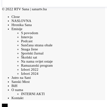
© 2022 RTV Sana |
sanartv.ba
Close
NASLOVNA
Hronika Sana
Emisije
S povodom
Intervju
Podcast
Sunčana strana obale
Snaga žene
Sportski žurnal
Školski sat
Na nama svijet ostaje
Ramazanski program
Izbori 2022
Izbori 2024
Jutro na Sani
Sanski Most
BiH
O nama
INTERNI AKTI
Kontakt
×