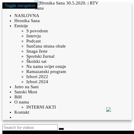
Toggle navigation
NASLOVNA
Hronika Sana
Emisije
S povodom
Intervju
Podcast
Sunčana strana obale
Snaga žene
Sportski žurnal
Školski sat
Na nama svijet ostaje
Ramazanski program
Izbori 2022
Izbori 2024
Jutro na Sani
Sanski Most
BiH
O nama
INTERNI AKTI
Kontakt