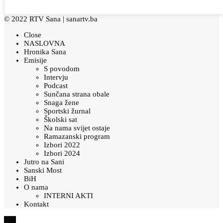
© 2022 RTV Sana |
sanartv.ba
Close
NASLOVNA
Hronika Sana
Emisije
S povodom
Intervju
Podcast
Sunčana strana obale
Snaga žene
Sportski žurnal
Školski sat
Na nama svijet ostaje
Ramazanski program
Izbori 2022
Izbori 2024
Jutro na Sani
Sanski Most
BiH
O nama
INTERNI AKTI
Kontakt
×