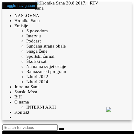
Toggle navigation
NASLOVNA
Hronika Sana
Emisije
S povodom
Intervju
Podcast
Sunčana strana obale
Snaga žene
Sportski žurnal
Školski sat
Na nama svijet ostaje
Ramazanski program
Izbori 2022
Izbori 2024
Jutro na Sani
Sanski Most
BiH
O nama
INTERNI AKTI
Kontakt