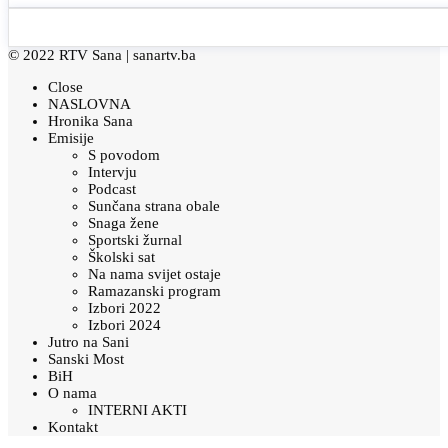
© 2022 RTV Sana |
sanartv.ba
Close
NASLOVNA
Hronika Sana
Emisije
S povodom
Intervju
Podcast
Sunčana strana obale
Snaga žene
Sportski žurnal
Školski sat
Na nama svijet ostaje
Ramazanski program
Izbori 2022
Izbori 2024
Jutro na Sani
Sanski Most
BiH
O nama
INTERNI AKTI
Kontakt