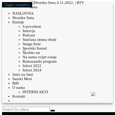
Toggle navigation
NASLOVNA
Hronika Sana
Emisije
S povodom
Intervju
Podcast
Sunčana strana obale
Snaga žene
Sportski žurnal
Školski sat
Na nama svijet ostaje
Ramazanski program
Izbori 2022
Izbori 2024
Jutro na Sani
Sanski Most
BiH
O nama
INTERNI AKTI
Kontakt