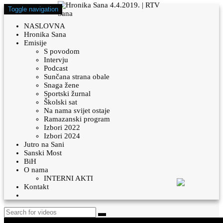
Toggle navigation
NASLOVNA
Hronika Sana
Emisije
S povodom
Intervju
Podcast
Sunčana strana obale
Snaga žene
Sportski žurnal
Školski sat
Na nama svijet ostaje
Ramazanski program
Izbori 2022
Izbori 2024
Jutro na Sani
Sanski Most
BiH
O nama
INTERNI AKTI
Kontakt