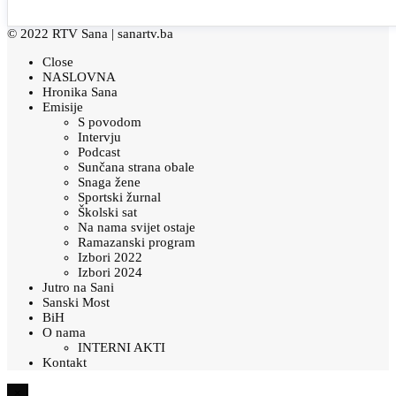
© 2022 RTV Sana |
sanartv.ba
Close
NASLOVNA
Hronika Sana
Emisije
S povodom
Intervju
Podcast
Sunčana strana obale
Snaga žene
Sportski žurnal
Školski sat
Na nama svijet ostaje
Ramazanski program
Izbori 2022
Izbori 2024
Jutro na Sani
Sanski Most
BiH
O nama
INTERNI AKTI
Kontakt
×