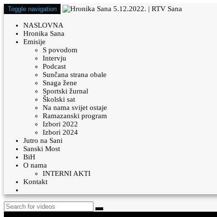
Toggle navigation
NASLOVNA
Hronika Sana
Emisije
S povodom
Intervju
Podcast
Sunčana strana obale
Snaga žene
Sportski žurnal
Školski sat
Na nama svijet ostaje
Ramazanski program
Izbori 2022
Izbori 2024
Jutro na Sani
Sanski Most
BiH
O nama
INTERNI AKTI
Kontakt