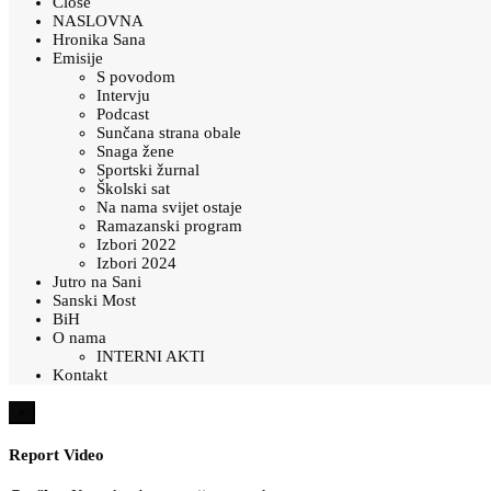
Close
NASLOVNA
Hronika Sana
Emisije
S povodom
Intervju
Podcast
Sunčana strana obale
Snaga žene
Sportski žurnal
Školski sat
Na nama svijet ostaje
Ramazanski program
Izbori 2022
Izbori 2024
Jutro na Sani
Sanski Most
BiH
O nama
INTERNI AKTI
Kontakt
×
Report Video