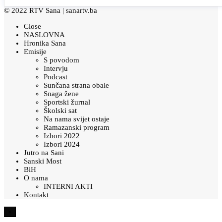
© 2022 RTV Sana |
sanartv.ba
Close
NASLOVNA
Hronika Sana
Emisije
S povodom
Intervju
Podcast
Sunčana strana obale
Snaga žene
Sportski žurnal
Školski sat
Na nama svijet ostaje
Ramazanski program
Izbori 2022
Izbori 2024
Jutro na Sani
Sanski Most
BiH
O nama
INTERNI AKTI
Kontakt
×