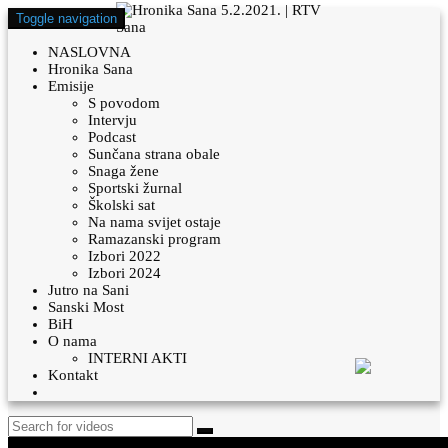
Toggle navigation
NASLOVNA
Hronika Sana
Emisije
S povodom
Intervju
Podcast
Sunčana strana obale
Snaga žene
Sportski žurnal
Školski sat
Na nama svijet ostaje
Ramazanski program
Izbori 2022
Izbori 2024
Jutro na Sani
Sanski Most
BiH
O nama
INTERNI AKTI
Kontakt