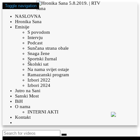
Toggle navigation
NASLOVNA
Hronika Sana
Emisije
S povodom
Intervju
Podcast
Sunčana strana obale
Snaga žene
Sportski žurnal
Školski sat
Na nama svijet ostaje
Ramazanski program
Izbori 2022
Izbori 2024
Jutro na Sani
Sanski Most
BiH
O nama
INTERNI AKTI
Kontakt