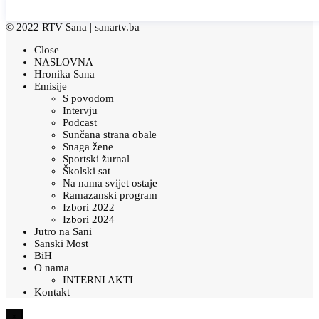
© 2022 RTV Sana |
sanartv.ba
Close
NASLOVNA
Hronika Sana
Emisije
S povodom
Intervju
Podcast
Sunčana strana obale
Snaga žene
Sportski žurnal
Školski sat
Na nama svijet ostaje
Ramazanski program
Izbori 2022
Izbori 2024
Jutro na Sani
Sanski Most
BiH
O nama
INTERNI AKTI
Kontakt
×