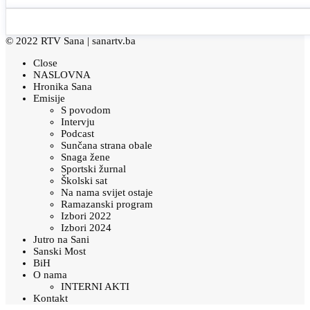
© 2022 RTV Sana |
sanartv.ba
Close
NASLOVNA
Hronika Sana
Emisije
S povodom
Intervju
Podcast
Sunčana strana obale
Snaga žene
Sportski žurnal
Školski sat
Na nama svijet ostaje
Ramazanski program
Izbori 2022
Izbori 2024
Jutro na Sani
Sanski Most
BiH
O nama
INTERNI AKTI
Kontakt