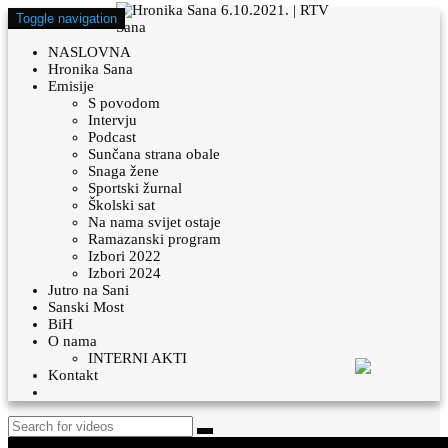
Toggle navigation
NASLOVNA
Hronika Sana
Emisije
S povodom
Intervju
Podcast
Sunčana strana obale
Snaga žene
Sportski žurnal
Školski sat
Na nama svijet ostaje
Ramazanski program
Izbori 2022
Izbori 2024
Jutro na Sani
Sanski Most
BiH
O nama
INTERNI AKTI
Kontakt