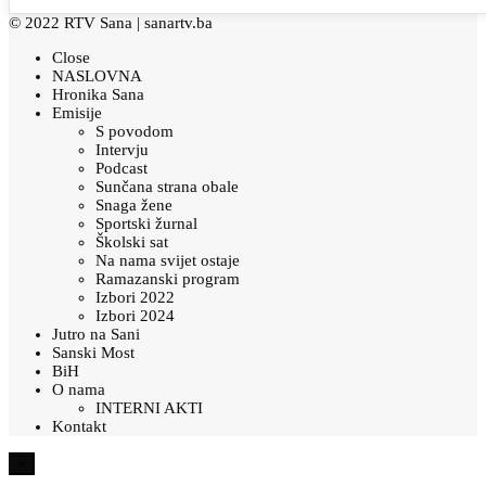
© 2022 RTV Sana |
sanartv.ba
Close
NASLOVNA
Hronika Sana
Emisije
S povodom
Intervju
Podcast
Sunčana strana obale
Snaga žene
Sportski žurnal
Školski sat
Na nama svijet ostaje
Ramazanski program
Izbori 2022
Izbori 2024
Jutro na Sani
Sanski Most
BiH
O nama
INTERNI AKTI
Kontakt
×