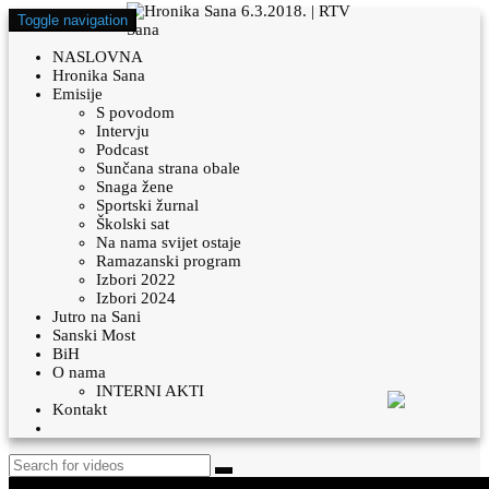
Toggle navigation
NASLOVNA
Hronika Sana
Emisije
S povodom
Intervju
Podcast
Sunčana strana obale
Snaga žene
Sportski žurnal
Školski sat
Na nama svijet ostaje
Ramazanski program
Izbori 2022
Izbori 2024
Jutro na Sani
Sanski Most
BiH
O nama
INTERNI AKTI
Kontakt