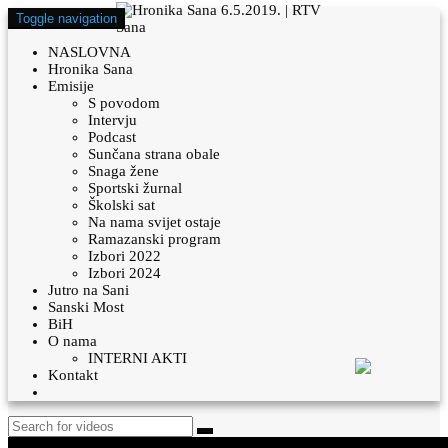
Toggle navigation
NASLOVNA
Hronika Sana
Emisije
S povodom
Intervju
Podcast
Sunčana strana obale
Snaga žene
Sportski žurnal
Školski sat
Na nama svijet ostaje
Ramazanski program
Izbori 2022
Izbori 2024
Jutro na Sani
Sanski Most
BiH
O nama
INTERNI AKTI
Kontakt