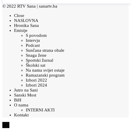
© 2022 RTV Sana |
sanartv.ba
Close
NASLOVNA
Hronika Sana
Emisije
S povodom
Intervju
Podcast
Sunčana strana obale
Snaga žene
Sportski žurnal
Školski sat
Na nama svijet ostaje
Ramazanski program
Izbori 2022
Izbori 2024
Jutro na Sani
Sanski Most
BiH
O nama
INTERNI AKTI
Kontakt
×