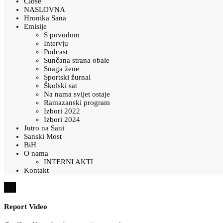
Close
NASLOVNA
Hronika Sana
Emisije
S povodom
Intervju
Podcast
Sunčana strana obale
Snaga žene
Sportski žurnal
Školski sat
Na nama svijet ostaje
Ramazanski program
Izbori 2022
Izbori 2024
Jutro na Sani
Sanski Most
BiH
O nama
INTERNI AKTI
Kontakt
×
Report Video