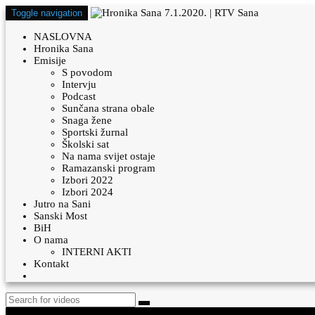
Toggle navigation
NASLOVNA
Hronika Sana
Emisije
S povodom
Intervju
Podcast
Sunčana strana obale
Snaga žene
Sportski žurnal
Školski sat
Na nama svijet ostaje
Ramazanski program
Izbori 2022
Izbori 2024
Jutro na Sani
Sanski Most
BiH
O nama
INTERNI AKTI
Kontakt