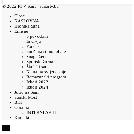
© 2022 RTV Sana |
sanartv.ba
Close
NASLOVNA
Hronika Sana
Emisije
S povodom
Intervju
Podcast
Sunčana strana obale
Snaga žene
Sportski žurnal
Školski sat
Na nama svijet ostaje
Ramazanski program
Izbori 2022
Izbori 2024
Jutro na Sani
Sanski Most
BiH
O nama
INTERNI AKTI
Kontakt
×