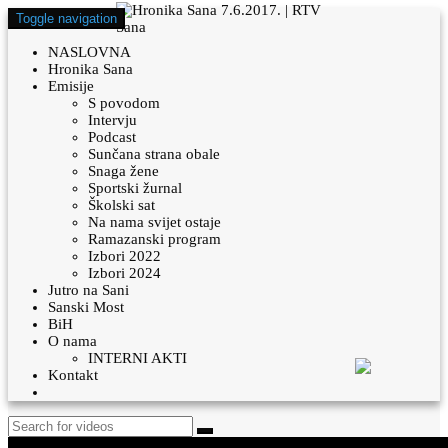
Toggle navigation
NASLOVNA
Hronika Sana
Emisije
S povodom
Intervju
Podcast
Sunčana strana obale
Snaga žene
Sportski žurnal
Školski sat
Na nama svijet ostaje
Ramazanski program
Izbori 2022
Izbori 2024
Jutro na Sani
Sanski Most
BiH
O nama
INTERNI AKTI
Kontakt