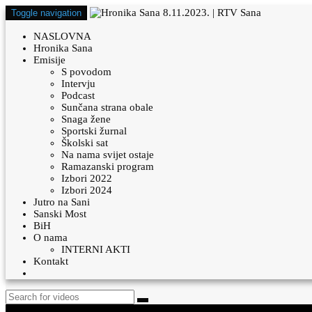
Toggle navigation
NASLOVNA
Hronika Sana
Emisije
S povodom
Intervju
Podcast
Sunčana strana obale
Snaga žene
Sportski žurnal
Školski sat
Na nama svijet ostaje
Ramazanski program
Izbori 2022
Izbori 2024
Jutro na Sani
Sanski Most
BiH
O nama
INTERNI AKTI
Kontakt