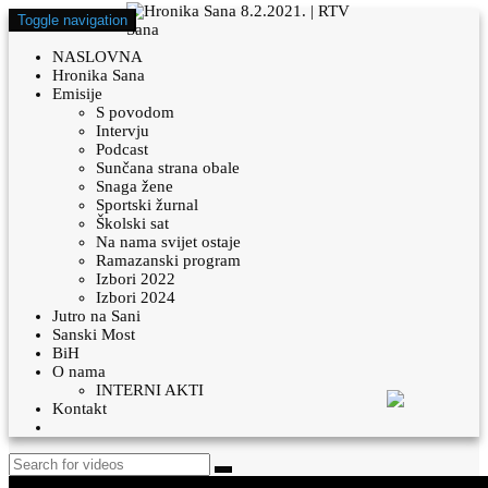
Toggle navigation
NASLOVNA
Hronika Sana
Emisije
S povodom
Intervju
Podcast
Sunčana strana obale
Snaga žene
Sportski žurnal
Školski sat
Na nama svijet ostaje
Ramazanski program
Izbori 2022
Izbori 2024
Jutro na Sani
Sanski Most
BiH
O nama
INTERNI AKTI
Kontakt