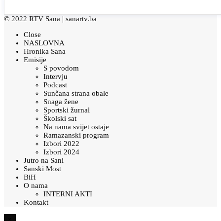
© 2022 RTV Sana |
sanartv.ba
Close
NASLOVNA
Hronika Sana
Emisije
S povodom
Intervju
Podcast
Sunčana strana obale
Snaga žene
Sportski žurnal
Školski sat
Na nama svijet ostaje
Ramazanski program
Izbori 2022
Izbori 2024
Jutro na Sani
Sanski Most
BiH
O nama
INTERNI AKTI
Kontakt
×