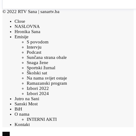
© 2022 RTV Sana |
sanartv.ba
Close
NASLOVNA
Hronika Sana
Emisije
S povodom
Intervju
Podcast
Sunčana strana obale
Snaga žene
Sportski žurnal
Školski sat
Na nama svijet ostaje
Ramazanski program
Izbori 2022
Izbori 2024
Jutro na Sani
Sanski Most
BiH
O nama
INTERNI AKTI
Kontakt
×