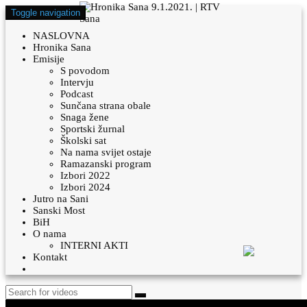
Toggle navigation
NASLOVNA
Hronika Sana
Emisije
S povodom
Intervju
Podcast
Sunčana strana obale
Snaga žene
Sportski žurnal
Školski sat
Na nama svijet ostaje
Ramazanski program
Izbori 2022
Izbori 2024
Jutro na Sani
Sanski Most
BiH
O nama
INTERNI AKTI
Kontakt