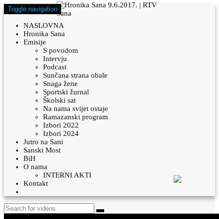
Toggle navigation
NASLOVNA
Hronika Sana
Emisije
S povodom
Intervju
Podcast
Sunčana strana obale
Snaga žene
Sportski žurnal
Školski sat
Na nama svijet ostaje
Ramazanski program
Izbori 2022
Izbori 2024
Jutro na Sani
Sanski Most
BiH
O nama
INTERNI AKTI
Kontakt