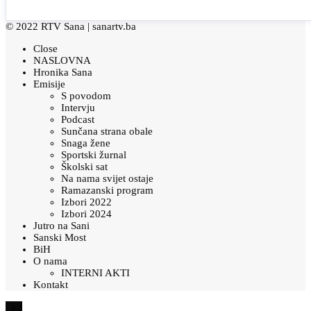
© 2022 RTV Sana |
sanartv.ba
Close
NASLOVNA
Hronika Sana
Emisije
S povodom
Intervju
Podcast
Sunčana strana obale
Snaga žene
Sportski žurnal
Školski sat
Na nama svijet ostaje
Ramazanski program
Izbori 2022
Izbori 2024
Jutro na Sani
Sanski Most
BiH
O nama
INTERNI AKTI
Kontakt
×