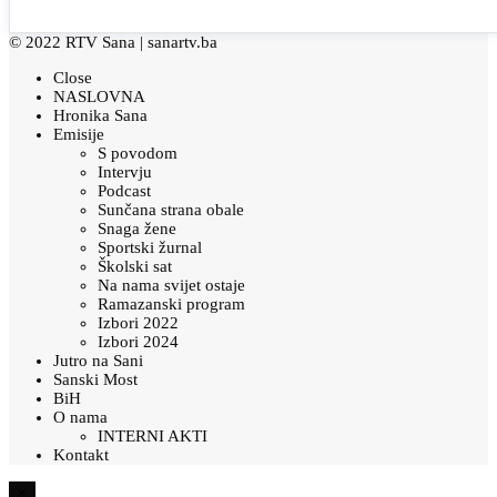
© 2022 RTV Sana |
sanartv.ba
Close
NASLOVNA
Hronika Sana
Emisije
S povodom
Intervju
Podcast
Sunčana strana obale
Snaga žene
Sportski žurnal
Školski sat
Na nama svijet ostaje
Ramazanski program
Izbori 2022
Izbori 2024
Jutro na Sani
Sanski Most
BiH
O nama
INTERNI AKTI
Kontakt
×