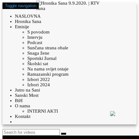
Toggle navigation
NASLOVNA
Hronika Sana
Emisije
S povodom
Intervju
Podcast
Sunčana strana obale
Snaga žene
Sportski žurnal
Školski sat
Na nama svijet ostaje
Ramazanski program
Izbori 2022
Izbori 2024
Jutro na Sani
Sanski Most
BiH
O nama
INTERNI AKTI
Kontakt