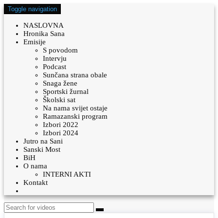
Toggle navigation
NASLOVNA
Hronika Sana
Emisije
S povodom
Intervju
Podcast
Sunčana strana obale
Snaga žene
Sportski žurnal
Školski sat
Na nama svijet ostaje
Ramazanski program
Izbori 2022
Izbori 2024
Jutro na Sani
Sanski Most
BiH
O nama
INTERNI AKTI
Kontakt