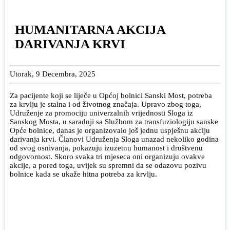
HUMANITARNA AKCIJA
DARIVANJA KRVI
Utorak, 9 Decembra, 2025
Za pacijente koji se liječe u Općoj bolnici Sanski Most, potreba
za krvlju je stalna i od životnog značaja. Upravo zbog toga,
Udruženje za promociju univerzalnih vrijednosti Sloga iz
Sanskog Mosta, u saradnji sa Službom za transfuziologiju sanske
Opće bolnice, danas je organizovalo još jednu uspješnu akciju
darivanja krvi. Članovi Udruženja Sloga unazad nekoliko godina
od svog osnivanja, pokazuju izuzetnu humanost i društvenu
odgovornost. Skoro svaka tri mjeseca oni organizuju ovakve
akcije, a pored toga, uvijek su spremni da se odazovu pozivu
bolnice kada se ukaže hitna potreba za krvlju.