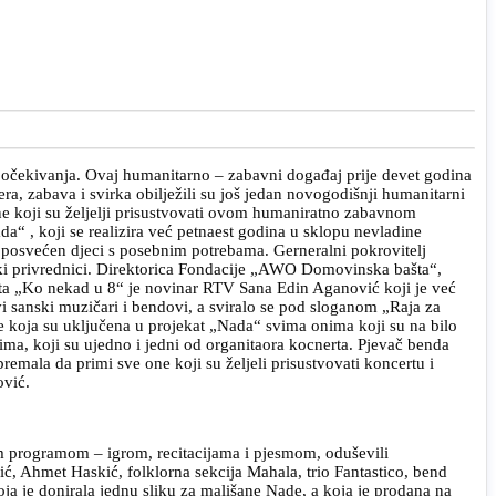
 očekivanja. Ovaj humanitarno – zabavni događaj prije devet godina
, zabava i svirka obilježili su još jedan novogodišnji humanitarni
ne koji su željelji prisustvovati ovom humaniratno zabavnom
a“ , koji se realizira već petnaest godina u sklopu nevladine
posvećen djeci s posebnim potrebama. Gerneralni pokrovitelj
ski privrednici. Direktorica Fondacije „AWO Domovinska bašta“,
rta „Ko nekad u 8“ je novinar RTV Sana Edin Aganović koji je već
i sanski muzičari i bendovi, a sviralo se pod sloganom „Raja za
ce koja su uključena u projekat „Nada“ svima onima koji su na bilo
ma, koji su ujedno i jedni od organitaora kocnerta. Pjevač benda
remala da primi sve one koji su željeli prisustvovati koncertu i
ović.
im programom – igrom, recitacijama i pjesmom, oduševili
ć, Ahmet Haskić, folklorna sekcija Mahala, trio Fantastico, bend
oja je donirala jednu sliku za mališane Nade, a koja je prodana na