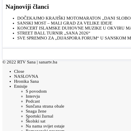
Najnoviji članci
DOČEKAJMO KRAJIŠKI MOTOMARATON „DANI SLOBOD
SANSKI MOST – MALI GRAD ZA VELIKE IDEJE
KONCERT ISLAMSKE DUHOVNE MUZIKE U OKVIRU MAN
STREET BALL TURNIR „SANA 2026“
SVE SPREMNO ZA „DIJASPORA FORUM“ U SANSKOM 
© 2022 RTV Sana |
sanartv.ba
Close
NASLOVNA
Hronika Sana
Emisije
S povodom
Intervju
Podcast
Sunčana strana obale
Snaga žene
Sportski žurnal
Školski sat
Na nama svijet ostaje
Ramazanski program