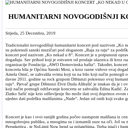
HUMANITARNI NOVOGODIŠNJI K
Srijeda, 25 Decembra, 2019
Tradicionalni novogodišnji humanitarni koncert pod nazivom „Ko nek
su pokrenuli sanski muzičari pod sloganom „Raja za raju“ za podršku
koncert pod nazivom „Ko nekad u 8“. Koncert je u potpunosti opravda
događaju. Sav prihod koji je ostvaren od prodaje ulaznica ili kroz r
organizacije Fondacija „AWO Domovinska bašta“. Također, koncert j
koncerta bila je Općina Sanski Most, a kroz razne vidove ovaj doga
Amela Omić, se zahvalila svima koji su na bilo koji način pomogli 
davne 2011. godine sa rock grupom Dihtunzi pokrenuo ovaj humanirat
raju“. Pjevač grupe Dihtunzi Elvir Duda Alibašić je istakao da je i 
koji način pomogli održavanje koncerta se zahvalila Edina Kadić. Za
Zlatko Safić nije krio odševljenje što može dati svoj doprinos ovom d
ujedno dati podršku mališanima „Nade“. Jedan od onih koji svake g
Koncert je kao i svoi ranijih godina počeo nastupom mališana iz ce
mnogobrojnu publiku, a mnogima su i izmamili suze na oči. Još su na
Perspketiva , te NoLimit Now bend sa prijateljima. Treba istaći i hu