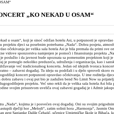
ONCERT „KO NEKAD U OSAM“
ad u osam“, koji je sinoć održan hotelu Asi, u potpunosti je opravdao
 projektu djeci sa posebnim potrebama „Nada“. Dobra posjeta, atmosfera
o očekivanja jer velika sala hotela Asi je bila premala da primi sve o
azne vidove sponzorstva namjenjen je pomoći i finansiranju projekta „Nad
e poslužio i da javnost bude upoznata sa pomenutim projektom koji je 
đaj je pomoglo nekoliko preduzeća, udruženja i organizacija, kao i san
održavanje već tradicionalnog koncerta. Jedan od idejnih tvoraca konce
no – zabavni događaj. Tu ideju su podržali i u djelo sproveli skoro sv
ovogodišnji koncert potpunosti opravdao očekivanja. U ime roditelja dje
 dobru zabavu i ovaj put bio je zadužen bend No Limit Now sa prijatelji
ugogodišnjem projektu. Već smo rekli da je velika sala hotela Asi bila p
odine svojim prisustvom uveliča ovaj zabavni gogađaj je i Admir jakup
ntra „Nada“, kojima je i posvećen ovaj događaj. Oni su svojim prigodn
stupili dječiji hor „Melodi“, zatim solisti hora „Harmonja“, Jasmin Omi
man gest Sanjanke Dalile Ćehajić, učenice Umjetničke škole iz Bihaća, k