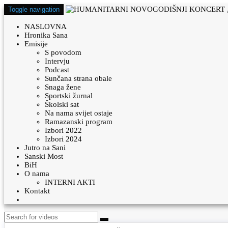
Toggle navigation
NASLOVNA
Hronika Sana
Emisije
S povodom
Intervju
Podcast
Sunčana strana obale
Snaga žene
Sportski žurnal
Školski sat
Na nama svijet ostaje
Ramazanski program
Izbori 2022
Izbori 2024
Jutro na Sani
Sanski Most
BiH
O nama
INTERNI AKTI
Kontakt