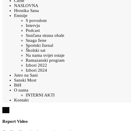
Close
NASLOVNA
Hronika Sana
Emisije
S povodom
Intervju
Podcast
Sunčana strana obale
Snaga žene
Sportski žurnal
Školski sat
Na nama svijet ostaje
Ramazanski program
Izbori 2022
Izbori 2024
Jutro na Sani
Sanski Most
BiH
O nama
INTERNI AKTI
Kontakt
×
Report Video