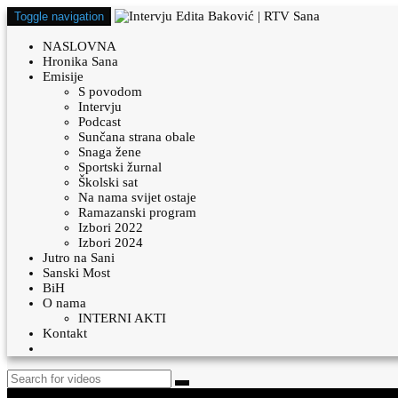
Toggle navigation
NASLOVNA
Hronika Sana
Emisije
S povodom
Intervju
Podcast
Sunčana strana obale
Snaga žene
Sportski žurnal
Školski sat
Na nama svijet ostaje
Ramazanski program
Izbori 2022
Izbori 2024
Jutro na Sani
Sanski Most
BiH
O nama
INTERNI AKTI
Kontakt