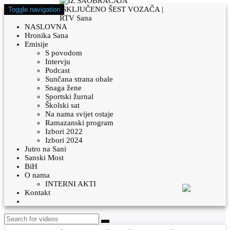
Toggle navigation
NASLOVNA
Hronika Sana
Emisije
S povodom
Intervju
Podcast
Sunčana strana obale
Snaga žene
Sportski žurnal
Školski sat
Na nama svijet ostaje
Ramazanski program
Izbori 2022
Izbori 2024
Jutro na Sani
Sanski Most
BiH
O nama
INTERNI AKTI
Kontakt