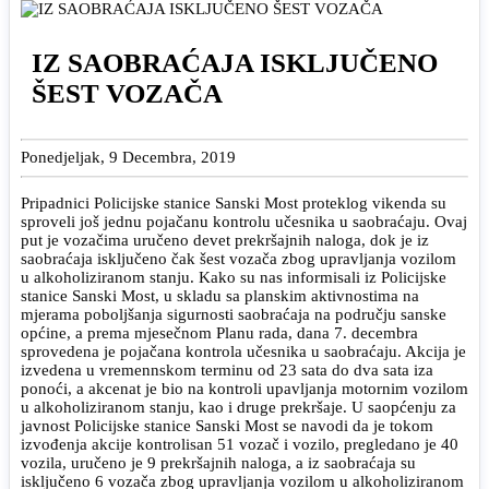
IZ SAOBRAĆAJA ISKLJUČENO
ŠEST VOZAČA
Ponedjeljak, 9 Decembra, 2019
Pripadnici Policijske stanice Sanski Most proteklog vikenda su
sproveli još jednu pojačanu kontrolu učesnika u saobraćaju. Ovaj
put je vozačima uručeno devet prekršajnih naloga, dok je iz
saobraćaja isključeno čak šest vozača zbog upravljanja vozilom
u alkoholiziranom stanju. Kako su nas informisali iz Policijske
stanice Sanski Most, u skladu sa planskim aktivnostima na
mjerama poboljšanja sigurnosti saobraćaja na području sanske
općine, a prema mjesečnom Planu rada, dana 7. decembra
sprovedena je pojačana kontrola učesnika u saobraćaju. Akcija je
izvedena u vremennskom terminu od 23 sata do dva sata iza
ponoći, a akcenat je bio na kontroli upavljanja motornim vozilom
u alkoholiziranom stanju, kao i druge prekršaje. U saopćenju za
javnost Policijske stanice Sanski Most se navodi da je tokom
izvođenja akcije kontrolisan 51 vozač i vozilo, pregledano je 40
vozila, uručeno je 9 prekršajnih naloga, a iz saobraćaja su
isključeno 6 vozača zbog upravljanja vozilom u alkoholiziranom