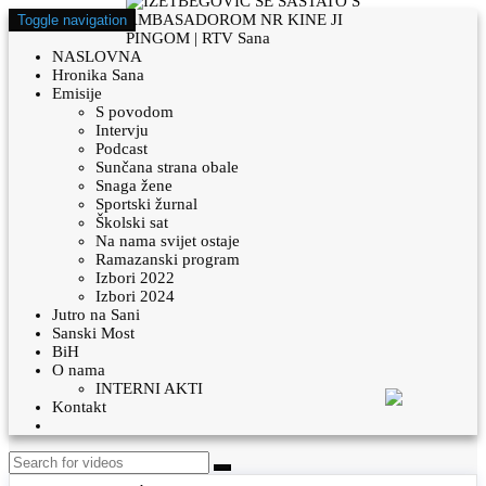
Toggle navigation
NASLOVNA
Hronika Sana
Emisije
S povodom
Intervju
Podcast
Sunčana strana obale
Snaga žene
Sportski žurnal
Školski sat
Na nama svijet ostaje
Ramazanski program
Izbori 2022
Izbori 2024
Jutro na Sani
Sanski Most
BiH
O nama
INTERNI AKTI
Kontakt