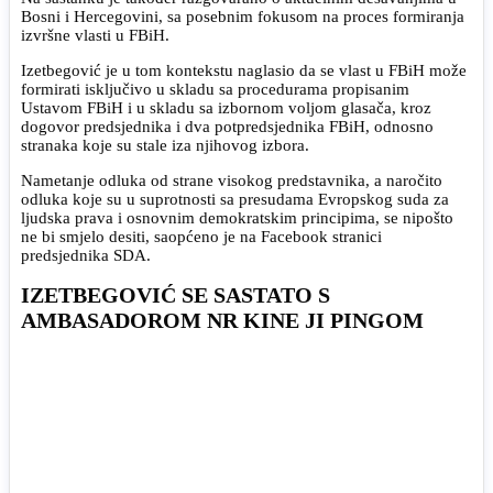
Bosni i Hercegovini, sa posebnim fokusom na proces formiranja
izvršne vlasti u FBiH.
Izetbegović je u tom kontekstu naglasio da se vlast u FBiH može
formirati isključivo u skladu sa procedurama propisanim
Ustavom FBiH i u skladu sa izbornom voljom glasača, kroz
dogovor predsjednika i dva potpredsjednika FBiH, odnosno
stranaka koje su stale iza njihovog izbora.
Nametanje odluka od strane visokog predstavnika, a naročito
odluka koje su u suprotnosti sa presudama Evropskog suda za
ljudska prava i osnovnim demokratskim principima, se nipošto
ne bi smjelo desiti, saopćeno je na Facebook stranici
predsjednika SDA.
IZETBEGOVIĆ SE SASTATO S
AMBASADOROM NR KINE JI PINGOM