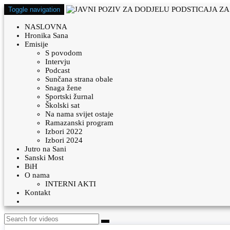
Toggle navigation
NASLOVNA
Hronika Sana
Emisije
S povodom
Intervju
Podcast
Sunčana strana obale
Snaga žene
Sportski žurnal
Školski sat
Na nama svijet ostaje
Ramazanski program
Izbori 2022
Izbori 2024
Jutro na Sani
Sanski Most
BiH
O nama
INTERNI AKTI
Kontakt