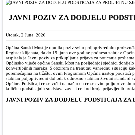
JAVNI POZIV ZA DODJELU PODST
Utorak, 2 Juna, 2020
Općina Sanski Most je uputila poziv svim poljoprivrednim proizvođači
Registar klijenata, da do 15. juna ove godine podnesu zahtjev Općinsk
raspisala je Javni poziv za prikupljanje prijava za poticanje prolje
Općinsko vijeće općine Sanski Most na posljednjoj sjednici donijel
konvertibilnih maraka. S obzirom na trenutnu vanrednu situaciju kako 
poremećajima na tržištu, ovim Programom Općina nastoji podstaći pov
stabilan poljoprivredni dohodak odnosno stabilan životni standard sv
Općine. Podsticaji će se vršiti na način da će se svim poljoprivredn
količina podsticajnih sredstava zavisit će i od broja prijavljenih pro
JAVNI POZIV ZA DODJELU PODSTICAJA ZA