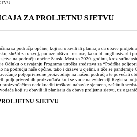
ICAJA ZA PROLJETNU SJETVU
ma sa područja općine, koji su obavili ili planiraju da obave proljetnu 
oj službi za razvoj, poduzetništvo i resurse, kako bi mogli ostvariti pod
tne sjetve na području općine Sanski Most za 2020. godinu, kroz sufinans
o je Odluku o usvajanju Programa utroška sredstava za “Podrška poljopr
na području naše općine, tako i države u cjelini, a tiče se pandemije CO
ećanje poljoprivredne proizvodnje na našem području te povećati obim k
ih poljoprivrednih proizvođača koji se vode na evidenciji Registra poljo
im proizvođačima nadoknaditi troškovi nabavke sjemena, zaštitnih sredst
izvođača koji su obavili ili planiraju da obave proljetnu sjetvu, uz ogra
 PROLJETNU SJETVU