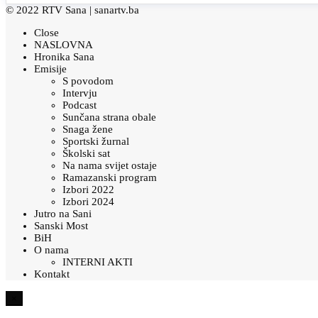
© 2022 RTV Sana |
sanartv.ba
Close
NASLOVNA
Hronika Sana
Emisije
S povodom
Intervju
Podcast
Sunčana strana obale
Snaga žene
Sportski žurnal
Školski sat
Na nama svijet ostaje
Ramazanski program
Izbori 2022
Izbori 2024
Jutro na Sani
Sanski Most
BiH
O nama
INTERNI AKTI
Kontakt
×