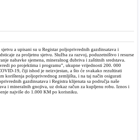
sjetvu a upisani su u Registar poljoprivrednih gazdinsatava i
sticaje za proljetnu sjetvu. Služba za razvoj, poduzetništvo i resurse
iranje nabavke sjemena, mineralnog đubriva i zaštitnih sredstava.
ivredi po projektima i programu”, ukupne vrijednosti 200. 000
VID-19, čiji ishod je neizvjestan, a što će svakako rezultirati
orištenja poljoprivrednog zemljišta, i na taj način osigurati
privrednih gazdinsatava i Registra klijenata sa područja naše
ava i mineralnih gnojiva, uz dokaz račun za kupljenu robu. Iznos i
ničenje najviše do 1.000 KM po korisniku.