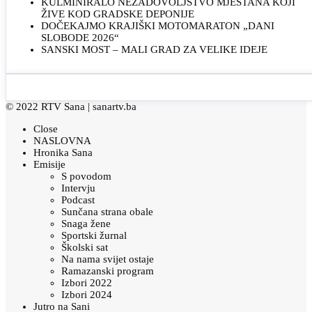
KULMINIRALO NEZADOVOLJSTVO MJEŠTANA KOJI
ŽIVE KOD GRADSKE DEPONIJE
DOČEKAJMO KRAJIŠKI MOTOMARATON „DANI
SLOBODE 2026“
SANSKI MOST – MALI GRAD ZA VELIKE IDEJE
© 2022 RTV Sana |
sanartv.ba
Close
NASLOVNA
Hronika Sana
Emisije
S povodom
Intervju
Podcast
Sunčana strana obale
Snaga žene
Sportski žurnal
Školski sat
Na nama svijet ostaje
Ramazanski program
Izbori 2022
Izbori 2024
Jutro na Sani