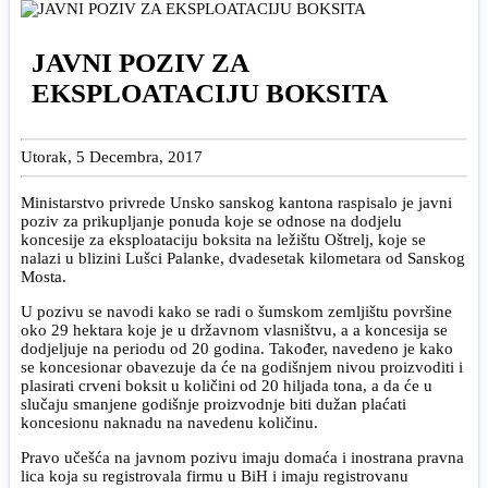
JAVNI POZIV ZA
EKSPLOATACIJU BOKSITA
Utorak, 5 Decembra, 2017
Ministarstvo privrede Unsko sanskog kantona raspisalo je javni
poziv za prikupljanje ponuda koje se odnose na dodjelu
koncesije za eksploataciju boksita na ležištu Oštrelj, koje se
nalazi u blizini Lušci Palanke, dvadesetak kilometara od Sanskog
Mosta.
U pozivu se navodi kako se radi o šumskom zemljištu površine
oko 29 hektara koje je u državnom vlasništvu, a a koncesija se
dodjeljuje na periodu od 20 godina. Također, navedeno je kako
se koncesionar obavezuje da će na godišnjem nivou proizvoditi i
plasirati crveni boksit u količini od 20 hiljada tona, a da će u
slučaju smanjene godišnje proizvodnje biti dužan plaćati
koncesionu naknadu na navedenu količinu.
Pravo učešća na javnom pozivu imaju domaća i inostrana pravna
lica koja su registrovala firmu u BiH i imaju registrovanu