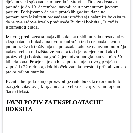
djelatnost eksploatacije mineralnih sirovina. Rok za dostavu
ponuda je do 19. decembra, navodi se u pomenutom javnom
pozivu. Podsjećamo da su u proteklih godinu dana na
pomenutom lokalitetu provedena istraživanja nalazišta boksita te
da je ove radove izvelo preduzeće Rudnici boksita „Jajce“ iz
istoimenog grada.
Iz ovog preduzeća su najavili kako su ozbiljno zainteresovani za
eksploataciju boksita na ovom području te da će poslati svoju
ponudu. Ova istraživanja su pokazala kako se na ovom području
nalaze velika nalazištaove rude, a tada je procjenjeno kako bi
proizvodnja boksita na godišnjem nivou mogla iznositi oko 50
hiljada tona. Procjena je da bi se pokretanjem ovog projekta
zaposlila 22 radnika, dok bi očekivani koncesioni prihod iznosio
preko milion maraka.
Eventualno pokretanje proizvodnje rude boksita ekonomski bi
oživjelo čitav ovaj kraj, a imalo i veliki značaj za samu općinu
Sanski Most.
JAVNI POZIV ZA EKSPLOATACIJU
BOKSITA