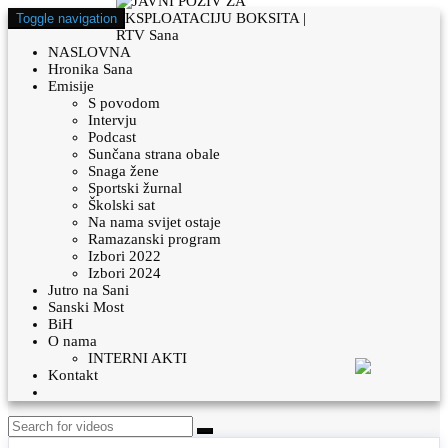
Toggle navigation
NASLOVNA
Hronika Sana
Emisije
S povodom
Intervju
Podcast
Sunčana strana obale
Snaga žene
Sportski žurnal
Školski sat
Na nama svijet ostaje
Ramazanski program
Izbori 2022
Izbori 2024
Jutro na Sani
Sanski Most
BiH
O nama
INTERNI AKTI
Kontakt