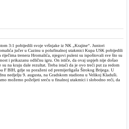
tom 3:1 pobijedili svoje vršnjake iz NK „Krajine“. Juniori
omalića jučer u Cazinu u polufinalnoj utakmici Kupa USK pobijedili
 riječima trenera Hromalića, njegovi puleni su ispoštovali sve što su
nost i prikazanu odličnu igru. On ističe, da ovaj uspjeh nije došao
u na kraju dale rezultat. Treba istaći da je ovo treći put za redom
pa F BIH, gdje su poraženi od premijerligaša Širokog Brijega. U
ednu nedjelju 9. augusta, na Gradskom stadionu u Velikoj Kladuši.
amo možemo poželjeti sreću u finalnoj utakmici i slobodno reći, da