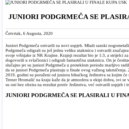
JUNIORI PODGRMEČA SE PLASIRA
Četvrtak, 6 Augusta, 2020
Juniori Podgrmeča ostvarili su novi uspjeh. Mladi sanski nogometaši 
Podgrmeča odigrali su još jednu veliku utakmicu i ostvarili značaj
svoje vršnjake iz NK Krajine. Krajnji rezultat bio je 1:3, a strijelc
dogovorili u svlačionici i odigrali fantastičnu utakmicu. On je česti
slučajno jer su juniori Podgrmeča u proteklom periodu marljivo radil
da se juniori Podgrmeča plasiraju u finale ovog važnog takmičenja. 
2019. godini su poraženi od juniora bihaćkog Jedinstva sa kojim će s
Trener Hromalić na kraju kaže da je atmosfera u ekipi dobra, svi se
su oni bez obzira na rezultat protiv Jedinstva, već ostvarili uspjeh i tr
JUNIORI PODGRMEČA SE PLASIRALI U FIN