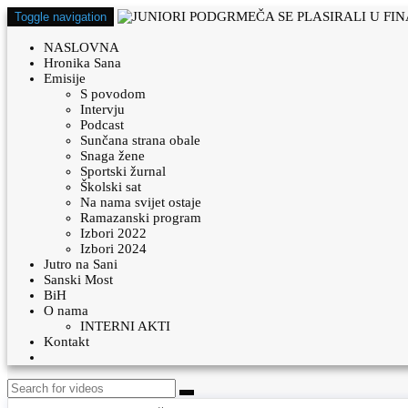
Toggle navigation
NASLOVNA
Hronika Sana
Emisije
S povodom
Intervju
Podcast
Sunčana strana obale
Snaga žene
Sportski žurnal
Školski sat
Na nama svijet ostaje
Ramazanski program
Izbori 2022
Izbori 2024
Jutro na Sani
Sanski Most
BiH
O nama
INTERNI AKTI
Kontakt