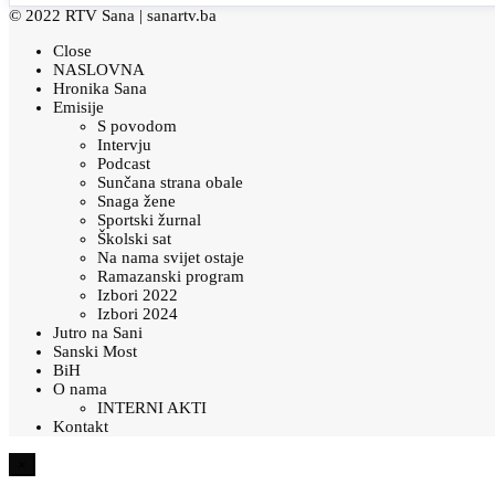
© 2022 RTV Sana |
sanartv.ba
Close
NASLOVNA
Hronika Sana
Emisije
S povodom
Intervju
Podcast
Sunčana strana obale
Snaga žene
Sportski žurnal
Školski sat
Na nama svijet ostaje
Ramazanski program
Izbori 2022
Izbori 2024
Jutro na Sani
Sanski Most
BiH
O nama
INTERNI AKTI
Kontakt
×