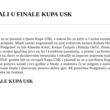
LI U FINALE KUPA USK
su se plasirali u finale Kupa USK, a nakon što su jučer u Cazinu rezulta
nu pobjedu. Mladi sanski nogometaši su pod vodstvom trenera Rufada Hr
i za Podgrmeč su bili Almedin Krkić, Kenan Čunjalo i Hilmija Okčić. Prema
tao svojim igračima prvo na fer i korektom ponašanju, a potom i za borbe
i na skoro svakodnevnim treninzima i odradili su naporne pripreme koje s
2018. godine bili su osvajači Kupa USK i plasirali su se u završnicu Ku
e ponovo sastati i ove godine u finalu, a utakmica će se odigrati u nar
 vesele finalu i obećavaju ponovo dobru igru. Mi juniorima Podgrmeča s
eba im čestitati.
ALE KUPA USK